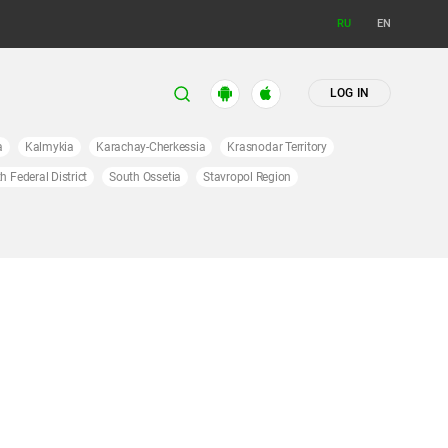
RU
EN
LOG IN
a
Kalmykia
Karachay-Cherkessia
Krasnodar Territory
h Federal District
South Ossetia
Stavropol Region