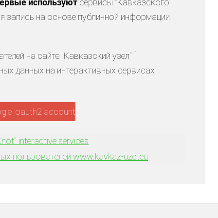
первые используют
сервисы "Кавказского
ая запись на основе публичной информации
1
телей на сайте "Кавказский узел"
ых данных на интерактивных сервисах
ogle_oauth2 account
not" interactive services
ых пользователей www.kavkaz-uzel.eu