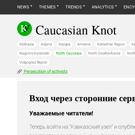
NEWS
THEMES
TRENDS
ANALYTICS
ENCY
Caucasian Knot
Abkhazia
Adjaria
Adygea
Armenia
Astrakhan Region
Az
Nagorno-Karabakh
North Caucasus
North Ossetia-Alania
Nort
Volgograd Region
Persecution of activists
Вход через сторонние се
Уважаемые читатели!
Теперь войти на "Кавказский узел" и опуб