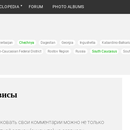
CLOPEDIA
FORUM
PHOTO ALBUMS
erbaijan
Chechnya
Dagestan
Georgia
Ingushetia
Kabardino-Balkari
h-Caucasian Federal District
Rostov Region
Russia
South Caucasus
Sout
рвисы
ликовать свои комментарии можно не только