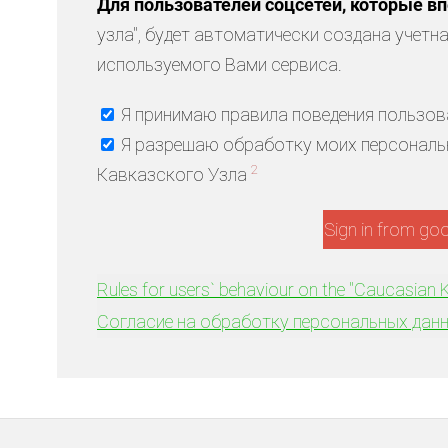
Для пользователей соцсетей, которые в
узла", будет автоматически создана учетн
используемого Вами сервиса.
Я принимаю правила поведения пользова
Я разрешаю обработку моих персональн
2
Кавказского Узла
Sign in from go
Rules for users` behaviour on the "Caucasian K
Согласие на обработку персональных данн